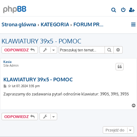
S
z
Strona główna
KATEGORIA
FORUM PROEL
u
k
KLAWIATURY 39x5 - POMOC
a
j
Szukaj
Wyszuki
ODPOWIEDZ
Kasia
Site Admin
KLAWIATURY 39x5 - POMOC
P
śr lut 07, 2024 3:35 pm
o
s
Zapraszamy do zadawania pytań odnośnie klawiatur: 3905, 3915, 3935
t
ODPOWIEDZ
Przejdź do